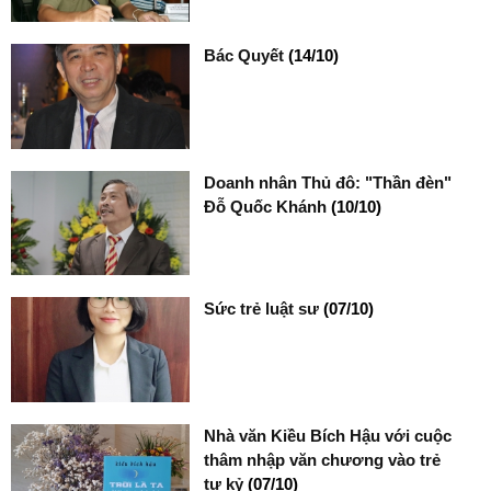
Bác Quyết
(14/10)
Doanh nhân Thủ đô: "Thần đèn"
Đỗ Quốc Khánh
(10/10)
Sức trẻ luật sư
(07/10)
Nhà văn Kiều Bích Hậu với cuộc
thâm nhập văn chương vào trẻ
tự kỷ
(07/10)