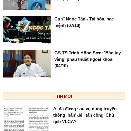
Ca sĩ Ngọc Tân - Tài hòa, bạc
mệnh
(07/10)
GS.TS Trịnh Hồng Sơn: 'Bàn tay
vàng' phẫu thuật ngoại khoa
(04/10)
TIN MỚI
Ai đã đứng sau vụ dùng truyền
thông ‘bẩn’ để ‘tấn công’ Chủ
tịch VLCA?