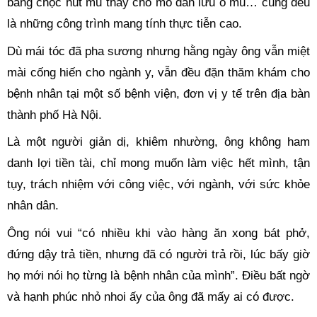
bằng chọc hút mủ thay cho mổ dẫn lưu ổ mủ… cũng đều
là những công trình mang tính thực tiễn cao.
Dù mái tóc đã pha sương nhưng hằng ngày ông vẫn miệt
mài cống hiến cho ngành y, vẫn đều đặn thăm khám cho
bệnh nhân tại một số bệnh viện, đơn vị y tế trên địa bàn
thành phố Hà Nội.
Là một người giản dị, khiêm nhường, ông không ham
danh lợi tiền tài, chỉ mong muốn làm việc hết mình, tận
tụy, trách nhiệm với công việc, với ngành, với sức khỏe
nhân dân.
Ông nói vui “có nhiều khi vào hàng ăn xong bát phở,
đứng dậy trả tiền, nhưng đã có người trả rồi, lúc bấy giờ
họ mới nói họ từng là bệnh nhân của mình”. Điều bất ngờ
và hạnh phúc nhỏ nhoi ấy của ông đã mấy ai có được.