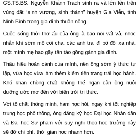
GS.TS.BS. Nguyễn Khánh Trạch sinh ra và lớn lên trên
vùng đất “sinh vương, sinh thánh” huyện Gia Viễn, tỉnh
Ninh Bình trong gia đình thuần nông.
Cuộc sống thời thơ ấu của ông là bao nỗi vất vả, nhọc
nhằn khi sớm mồ côi cha, các anh trai đi bộ đội xa nhà,
một mình mẹ hao gầy tần tảo gồng gánh gia đình.
Thấu hiểu hoàn cảnh của mình, nên ông sớm ý thức tự
lập, vừa học vừa làm thêm kiếm tiền trang trải học hành.
Khó khăn chồng chất không thể ngăn cản ông nuôi
dưỡng ước mơ đến với biển trời tri thức.
Với tố chất thông minh, ham học hỏi, ngay khi tốt nghiệp
trung học phổ thông, ông đăng ký học Đại học Nhân dân
và Đại học Sư phạm với suy nghĩ theo học trường này
sẽ đỡ chi phí, thời gian học nhanh hơn.