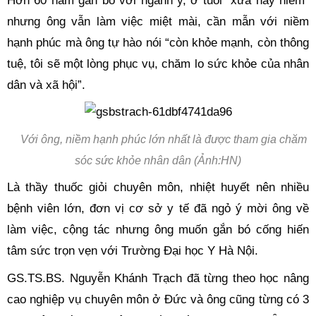
Hơn 60 năm gắn bó với ngành y, ở tuổi “xưa nay hiếm”
nhưng ông vẫn làm việc miệt mài, cần mẫn với niềm
hạnh phúc mà ông tự hào nói “còn khỏe mạnh, còn thông
tuệ, tôi sẽ một lòng phục vụ, chăm lo sức khỏe của nhân
dân và xã hội”.
Với ông, niềm hạnh phúc lớn nhất là được tham gia chăm
sóc sức khỏe nhân dân (Ảnh:HN)
Là thầy thuốc giỏi chuyên môn, nhiệt huyết nên nhiều
bệnh viên lớn, đơn vị cơ sở y tế đã ngỏ ý mời ông về
làm việc, cộng tác nhưng ông muốn gắn bó cống hiến
tâm sức trọn vẹn với Trường Đại học Y Hà Nội.
GS.TS.BS. Nguyễn Khánh Trạch đã từng theo học nâng
cao nghiệp vụ chuyên môn ở Đức và ông cũng từng có 3