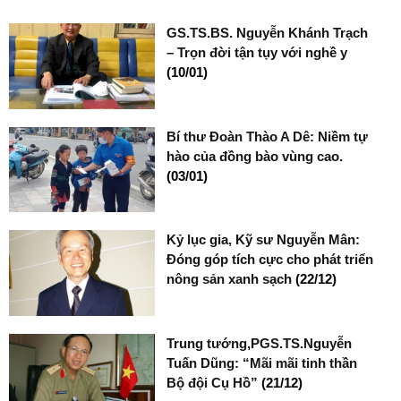
GS.TS.BS. Nguyễn Khánh Trạch
– Trọn đời tận tụy với nghề y
(10/01)
Bí thư Đoàn Thào A Dê: Niềm tự
hào của đồng bào vùng cao.
(03/01)
Kỷ lục gia, Kỹ sư Nguyễn Mân:
Đóng góp tích cực cho phát triển
nông sản xanh sạch
(22/12)
Trung tướng,PGS.TS.Nguyễn
Tuấn Dũng: “Mãi mãi tinh thần
Bộ đội Cụ Hồ”
(21/12)