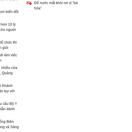
Để nước mắt khỏi rơi vì “bà
hỏa”
lợn biến đổi
 hơn 10 tỷ
 cho người
ổ chức thi
h giỏi
i làm việc
m
i nhiều cửa
i, Quảng
n Khánh
ận tụy với
u cầu Bộ Y
 dẫn đánh
Tổng Biên
ộng và Sáng