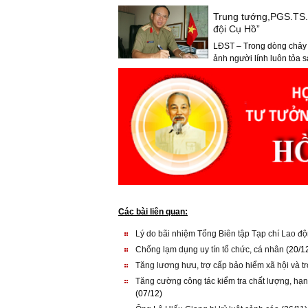
Trung tướng,PGS.TS.
đội Cụ Hồ”
LĐST – Trong dòng chảy lị
ảnh người lính luôn tỏa s
Các bài liên quan:
Lý do bãi nhiệm Tổng Biên tập Tạp chí Lao đ
Chống lạm dụng uy tín tổ chức, cá nhân
(20/1
Tăng lương hưu, trợ cấp bảo hiểm xã hội và 
Tăng cường công tác kiểm tra chất lượng, hạn 
(07/12)