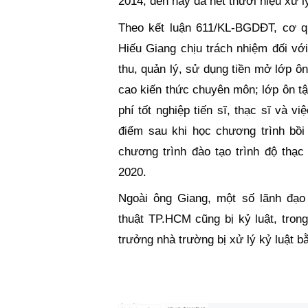
2014, đến nay đã hết thười hiệu xử lý
Theo kết luận 611/KL-BGDĐT, cơ qu
Hiếu Giang chịu trách nhiệm đối vớ
thu, quản lý, sử dụng tiền mở lớp ôn
cao kiến thức chuyên môn; lớp ôn tập 
phí tốt nghiệp tiến sĩ, thạc sĩ và 
điểm sau khi học chương trình bồi
chương trình đào tạo trình độ thạc 
2020.
Ngoài ông Giang, một số lãnh đạ
thuật TP.HCM cũng bị kỷ luật, tro
trưởng nhà trường bị xử lý kỷ luật b