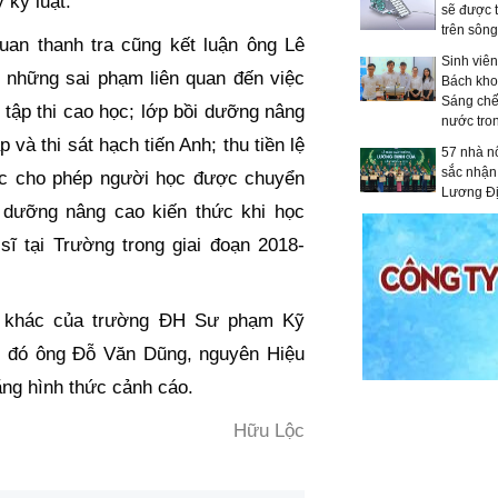
 kỷ luật.
sẽ được 
trên sôn
an thanh tra cũng kết luận ông Lê
Sinh viên
i những sai phạm liên quan đến việc
Bách kh
Sáng chế
 tập thi cao học; lớp bồi dưỡng nâng
nước tro
và thi sát hạch tiến Anh; thu tiền lệ
57 nhà nô
sắc nhận
việc cho phép người học được chuyển
Lương Đ
 dưỡng nâng cao kiến thức khi học
sĩ tại Trường trong giai đoạn 2018-
o khác của trường ĐH Sư phạm Kỹ
ng đó ông Đỗ Văn Dũng, nguyên Hiệu
ằng hình thức cảnh cáo.
Hữu Lộc