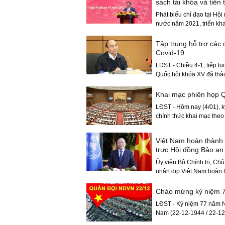
sách tài khóa và tiền 
Phát biểu chỉ đạo tại Hội
nước năm 2021, triển khai
Tập trung hỗ trợ các 
Covid-19
LĐST - Chiều 4-1, tiếp tụ
Quốc hội khóa XV đã thảo 
Khai mạc phiên họp Q
LĐST - Hôm nay (4/01), k
chính thức khai mạc theo 
Việt Nam hoàn thành 
trực Hội đồng Bảo an
Ủy viên Bộ Chính trị, Ch
nhân dịp Việt Nam hoàn t
Chào mừng kỷ niệm 7
LĐST - Kỷ niệm 77 năm N
Nam (22-12-1944 / 22-12