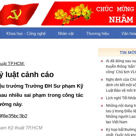
Khoa học - Công nghệ
Nhân vật
Thương hiệu
Văn hóa
TIN MỚ
Ai đã đứng sau v
huật TP.HCM:
truyền thông ‘bẩn’
công’ Chủ tịch V
ỷ luật cảnh cáo
Nghị định của Ch
định chi tiết một s
iệu trưởng Trường ĐH Sư phạm Kỹ
Luật Bảo vệ môi t
sau nhiều sai phạm trong công tác
Lịch nghỉ Tết Nh
rường này.
Những nội dung h
lưu ý trong Điều l
Những người Lao
tạo Việt Nam
hạm Kỹ thuật TP.HCM
Kỳ họp bất thường
nhất, Quốc hội kh