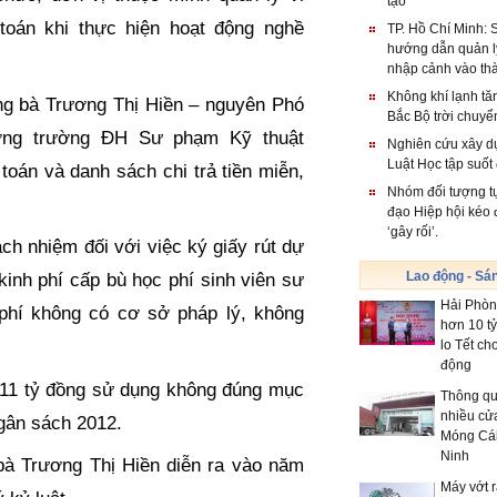
tạo
toán khi thực hiện hoạt động nghề
TP. Hồ Chí Minh: 
hướng dẫn quản l
nhập cảnh vào th
Không khí lạnh tă
ng bà Trương Thị Hiền – nguyên Phó
Bắc Bộ trời chuyển
ưởng trường ĐH Sư phạm Kỹ thuật
Nghiên cứu xây d
Luật Học tập suốt
oán và danh sách chi trả tiền miễn,
Nhóm đối tượng t
đạo Hiệp hội kéo 
‘gây rối’.
ch nhiệm đối với việc ký giấy rút dự
Lao động - Sá
inh phí cấp bù học phí sinh viên sư
Hải Phòn
phí không có cơ sở pháp lý, không
hơn 10 t
lo Tết ch
động
n 11 tỷ đồng sử dụng không đúng mục
Thông qua
nhiều cửa
gân sách 2012.
Móng Cá
Ninh
bà Trương Thị Hiền diễn ra vào năm
Máy vớt 