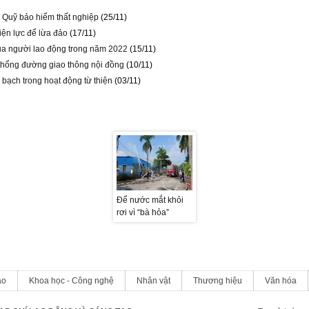
từ Quỹ bảo hiểm thất nghiệp
(25/11)
iện lực để lừa đảo
(17/11)
u của người lao động trong năm 2022
(15/11)
 thống đường giao thông nội đồng
(10/11)
 bạch trong hoạt động từ thiện
(03/11)
Để nước mắt khỏi
Để nước mắt khỏi
Để nước mắt khỏi
rơi vì “bà hỏa”
rơi vì “bà hỏa”
rơi vì “bà hỏa”
ạo
Khoa học - Công nghệ
Nhân vật
Thương hiệu
Văn hóa