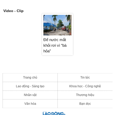
Video - Clip
Để nước mắt
Để nước mắt
Để nước mắt
khỏi rơi vì “bà
khỏi rơi vì “bà
khỏi rơi vì “bà
hỏa”
hỏa”
hỏa”
Trang chủ
Tin tức
Lao động - Sáng tạo
Khoa học - Công nghệ
Nhân vật
Thương hiệu
Văn hóa
Bạn đọc