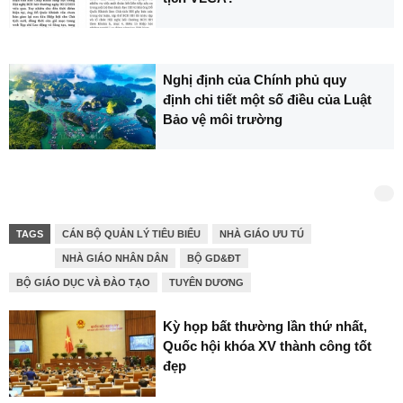
Nghị định của Chính phủ quy
định chi tiết một số điều của Luật
Bảo vệ môi trường
TAGS
CÁN BỘ QUẢN LÝ TIÊU BIỂU
NHÀ GIÁO ƯU TÚ
NHÀ GIÁO NHÂN DÂN
BỘ GD&ĐT
BỘ GIÁO DỤC VÀ ĐÀO TẠO
TUYÊN DƯƠNG
Kỳ họp bất thường lần thứ nhất,
Quốc hội khóa XV thành công tốt
đẹp