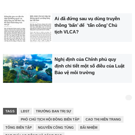
Ai đã đứng sau vụ dùng truyền
thông ‘bẩn’ để ‘tấn công’ Chủ
tịch VLCA?
Nghị định của Chính phủ quy
định chi tiết một số điều của Luật
Bảo vệ môi trường
TAGS
LĐST
TRƯỞNG BAN TRỊ SỰ
PHÓ CHỦ TỊCH HỘI ĐỒNG BIÊN TẬP
CAO THỊ HIỀN TRANG
TỔNG BIÊN TẬP
NGUYỄN CÔNG TÙNG
BÃI NHIỆM