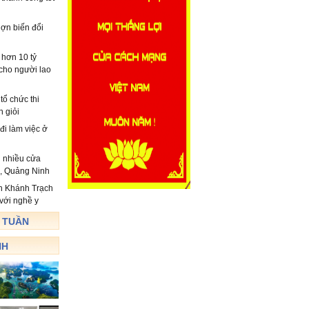
lợn biến đổi
 hơn 10 tỷ
cho người lao
ổ chức thi
h giỏi
i làm việc ở
i nhiều cửa
i, Quảng Ninh
n Khánh Trạch
 với nghề y
 TUẦN
NH