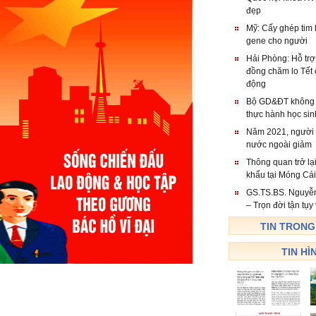
đẹp
Mỹ: Cấy ghép tim 
gene cho người
Hải Phòng: Hỗ trợ
đồng chăm lo Tết 
động
Bộ GD&ĐT không t
thực hành học sin
Năm 2021, người đ
nước ngoài giảm
Thông quan trở lạ
khẩu tại Móng Cá
GS.TS.BS. Nguyễ
– Trọn đời tận tụy
TIN TRONG
TIN HÌ