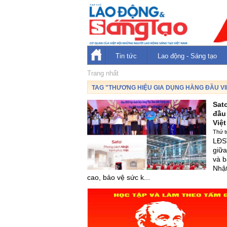
Tin tức
Lao động - Sáng tạo
Trang nhất
TAG "THƯƠNG HIỆU GIA DỤNG HÀNG ĐẦU VI
Sat
đầu
Việ
Thứ t
LĐST
giữa
và b
Nhật
cao, bảo vệ sức k...