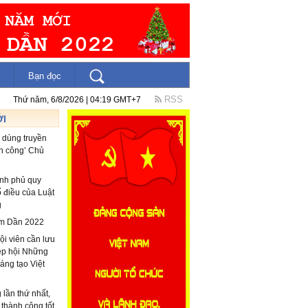
Bạn đọc
RSS
Thứ năm, 6/8/2026 | 04:19 GMT+7
ỚI
 dùng truyền
ấn công’ Chủ
ính phủ quy
số điều của Luật
g
âm Dần 2022
i viên cần lưu
iệp hội Những
áng tạo Việt
 lần thứ nhất,
thành công tốt