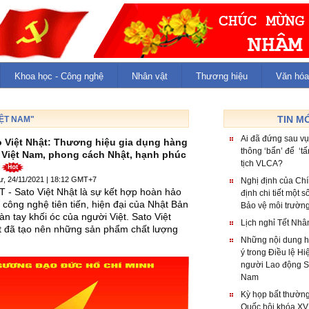
Khoa học - Công nghệ
Nhân vật
Thương hiệu
Văn hóa
TIN M
ỆT NAM"
Ai đã đứng sau vụ
o Việt Nhật: Thương hiệu gia dụng hàng
thông ‘bẩn’ để ‘t
 Việt Nam, phong cách Nhật, hạnh phúc
tịch VLCA?
t
ư, 24/11/2021 | 18:12 GMT+7
Nghị định của Ch
 - Sato Việt Nhật là sự kết hợp hoàn hảo
định chi tiết một 
 công nghệ tiên tiến, hiện đại của Nhật Bản
Bảo vệ môi trườn
àn tay khối óc của người Việt. Sato Việt
Lịch nghỉ Tết Nh
 đã tạo nên những sản phẩm chất lượng
Những nội dung hộ
ý trong Điều lệ H
người Lao động S
Nam
Kỳ họp bất thường
Quốc hội khóa XV 