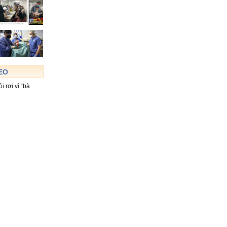
DEO
 rơi vì “bà