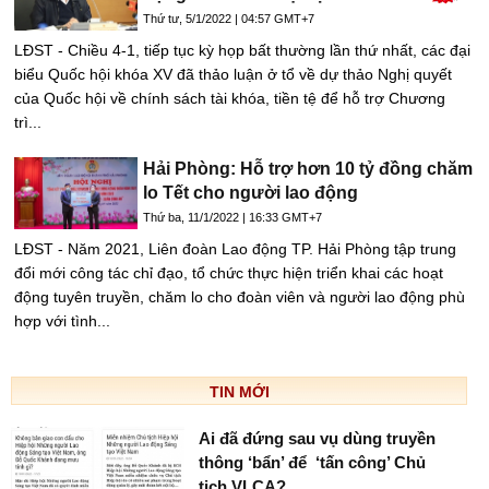
Thứ tư, 5/1/2022 | 04:57 GMT+7
LĐST - Chiều 4-1, tiếp tục kỳ họp bất thường lần thứ nhất, các đại
biểu Quốc hội khóa XV đã thảo luận ở tổ về dự thảo Nghị quyết
của Quốc hội về chính sách tài khóa, tiền tệ để hỗ trợ Chương
trì...
Hải Phòng: Hỗ trợ hơn 10 tỷ đồng chăm
lo Tết cho người lao động
Thứ ba, 11/1/2022 | 16:33 GMT+7
LĐST - Năm 2021, Liên đoàn Lao động TP. Hải Phòng tập trung
đổi mới công tác chỉ đạo, tổ chức thực hiện triển khai các hoạt
động tuyên truyền, chăm lo cho đoàn viên và người lao động phù
hợp với tình...
TIN MỚI
Ai đã đứng sau vụ dùng truyền
thông ‘bẩn’ để ‘tấn công’ Chủ
tịch VLCA?