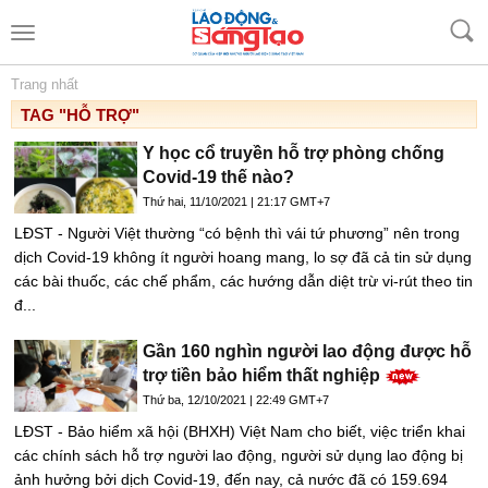
Trang nhất
TAG "HỖ TRỢ"
Y học cổ truyền hỗ trợ phòng chống
Covid-19 thế nào?
Thứ hai, 11/10/2021 | 21:17 GMT+7
LĐST - Người Việt thường “có bệnh thì vái tứ phương” nên trong
dịch Covid-19 không ít người hoang mang, lo sợ đã cả tin sử dụng
các bài thuốc, các chế phẩm, các hướng dẫn diệt trừ vi-rút theo tin
đ...
Gần 160 nghìn người lao động được hỗ
trợ tiền bảo hiểm thất nghiệp
Thứ ba, 12/10/2021 | 22:49 GMT+7
LĐST - Bảo hiểm xã hội (BHXH) Việt Nam cho biết, việc triển khai
các chính sách hỗ trợ người lao động, người sử dụng lao động bị
ảnh hưởng bởi dịch Covid-19, đến nay, cả nước đã có 159.694