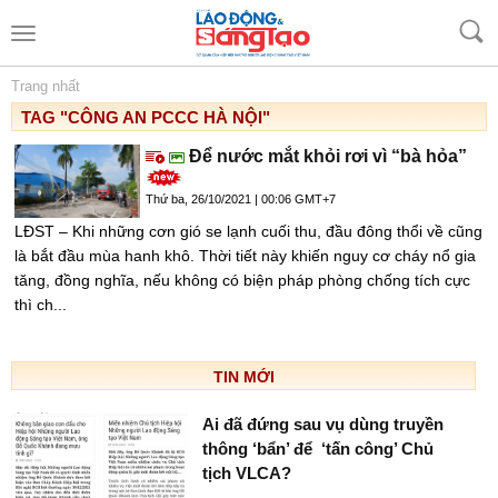
Trang nhất
TAG "CÔNG AN PCCC HÀ NỘI"
Để nước mắt khỏi rơi vì “bà hỏa”
Thứ ba, 26/10/2021 | 00:06 GMT+7
LĐST – Khi những cơn gió se lạnh cuối thu, đầu đông thổi về cũng
là bắt đầu mùa hanh khô. Thời tiết này khiến nguy cơ cháy nổ gia
tăng, đồng nghĩa, nếu không có biện pháp phòng chống tích cực
thì ch...
TIN MỚI
Ai đã đứng sau vụ dùng truyền
thông ‘bẩn’ để ‘tấn công’ Chủ
tịch VLCA?